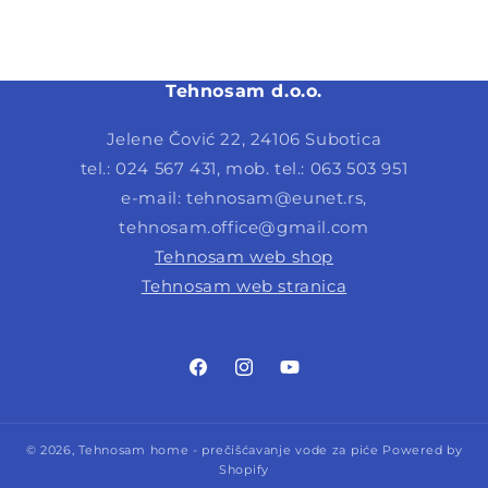
Tehnosam d.o.o.
Jelene Čović 22, 24106 Subotica
tel.: 024 567 431, mob. tel.: 063 503 951
e-mail: tehnosam@eunet.rs,
tehnosam.office@gmail.com
Tehnosam web shop
Tehnosam web stranica
Facebook
Instagram
YouTube
© 2026,
Tehnosam home - prečišćavanje vode za piće
Powered by
Shopify