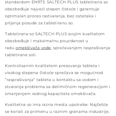
standardom EN973. SALTECH PLUS tabletirana so
obezbeđuje najveći stepen čistoće i garantuje
optimalan proces rastvaranja, bez ostataka i
prljanja posude za tabletiranu so.
Tabletirana so SALTECH PLUS svojim kvalitetom
obezbeđuje i maksimalnu pouzdanost u
radu
omekšivača vode
, sprečavanjem rasprašivanja
tabletirane soli.
Kontrolisanim kvalitetom presovanja tableta i
visokog stepena čistoće sprečava se mogućnost
“rasprašivanja” tableta u kontaktu sa vodom i
stvaranja problema sa delimičnom regeneracijom i
smanjenjem radnog kapaciteta omekšivača.
Kvalitetna so ima razna mesta upotrebe. Najčešće
se koristi za primenu u raznim granama industrije,