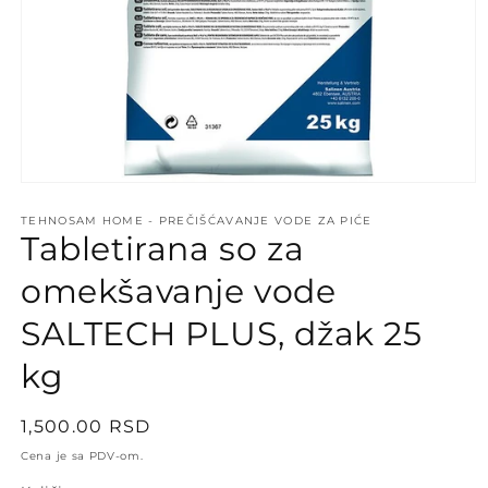
Open
media
1
TEHNOSAM HOME - PREČIŠĆAVANJE VODE ZA PIĆE
Tabletirana so za
in
modal
omekšavanje vode
SALTECH PLUS, džak 25
kg
Regular
1,500.00 RSD
price
Cena je sa PDV-om.