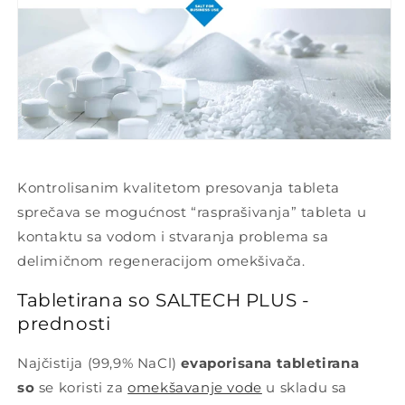
Kontrolisanim kvalitetom presovanja tableta
sprečava se mogućnost “rasprašivanja” tableta u
kontaktu sa vodom i stvaranja problema sa
delimičnom regeneracijom omekšivača.
Tabletirana so SALTECH PLUS -
prednosti
Najčistija (99,9% NaCl)
evaporisana tabletirana
so
se koristi za
omekšavanje vode
u skladu sa