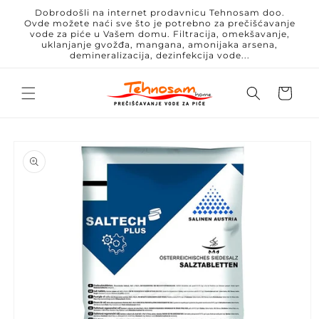
Skip to
Dobrodošli na internet prodavnicu Tehnosam doo.
content
Ovde možete naći sve što je potrebno za prečišćavanje
vode za piće u Vašem domu. Filtracija, omekšavanje,
uklanjanje gvožđa, mangana, amonijaka arsena,
demineralizacija, dezinfekcija vode...
Korpa
Skip to
product
information