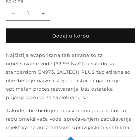
Količina
Količina
Decrease
Increase
quantity
quantity
for
for
Tabletirana
Tabletirana
Dodaj u korpu
so
so
za
za
Najčistija evaporisana tabletirana so za
omekšavanje
omekšavanje
vode
vode
omekšavanje vode (99,9% NaCl) u skladu sa
SALTECH
SALTECH
standardom EN973. SALTECH PLUS tabletirana so
PLUS,
PLUS,
obezbeđuje najveći stepen čistoće i garantuje
džak
džak
25
25
optimalan proces rastvaranja, bez ostataka i
kg
kg
prljanja posude za tabletiranu so.
Takođe obezbeđuje i maksimalnu pouzdanost u
radu omekšivača vode, sprečavanjem zapušavanja
injektora na automatskim upravljačkim ventilima.