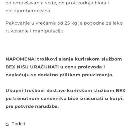
od omekšavanja vode, do proizvodnje hlora i
natrijumhidroksida.
Pakovanje u vrećama od 25 kg je pogodna za lako
rukovanje i manipulaciju.
NAPOMENA: troškovi slanja kurirskom službom
BEX NISU URAČUNATI u cenu proizvoda i
naplaćuju se dodatno prilikom preuzimanja.
Ukupni troškovi dostave kurirskom službom BEX
po trenutnom cenovniku biće izračunati u korpi,
pre potvrde narudžbe.
Podeli